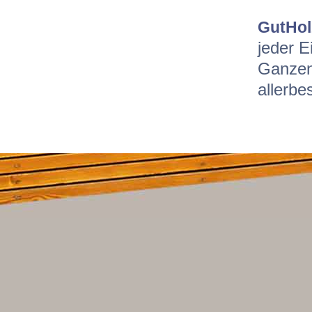
GutHol
jeder E
Ganzen 
allerbe